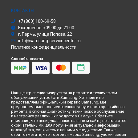
Ремонт атс OfficeServ 7200 Samsung в
Санкт-Петербурге
Сушильная машина
Моноблок
КОНТАКТЫ
Стиральная машина
+7 (800) 100-69-58
Атс
Ежедневно с 09:00 до 21:00
Смарт-часы
г. Пермь, улица Попова, 22
Варочная панель
info@samsung-servicecenter.ru
Посудомоечная машина
Политика конфиденциальности
Морозильная камера
Микроволновая печь
Способы оплаты
Кондиционер
Духовой шкаф
Вытяжка
VR очки
Наш центр специализируется на ремонте и техническом
обслуживании устройств Samsung. Хотя мы и не
представляем официальный сервис Samsung, мы
предлагаем высококачественные услуги постгарантийного
ремонта, включая диагностику, техническое обслуживание
и настройку различных продуктов Самсунг. Обратите
внимание, что цены, указанные на нашем сайте, не являются
окончательными; для получения актуальной информации,
пожалуйста, свяжитесь с нашими менеджерами. Также
стоит отметить, что торговая марка Samsung, упоминаемая