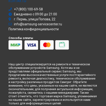
Моноблок
КОНТАКТЫ
Ремонт монитора C24RG54FQU Samsung в
Санкт-
Стиральная машина
Петербурге
+7 (800) 100-69-58
Атс
Ежедневно с 09:00 до 21:00
Смарт-часы
г. Пермь, улица Попова, 22
Варочная панель
info@samsung-servicecenter.ru
Посудомоечная машина
Политика конфиденциальности
Морозильная камера
Микроволновая печь
Способы оплаты
Кондиционер
Духовой шкаф
Вытяжка
VR очки
Наш центр специализируется на ремонте и техническом
обслуживании устройств Samsung. Хотя мы и не
представляем официальный сервис Samsung, мы
предлагаем высококачественные услуги постгарантийного
ремонта, включая диагностику, техническое обслуживание
и настройку различных продуктов Самсунг. Обратите
внимание, что цены, указанные на нашем сайте, не являются
окончательными; для получения актуальной информации,
пожалуйста, свяжитесь с нашими менеджерами. Также
стоит отметить, что торговая марка Samsung, упоминаемая
на нашем сайте, зарегистрирована и используется нами
только для информационных целей.