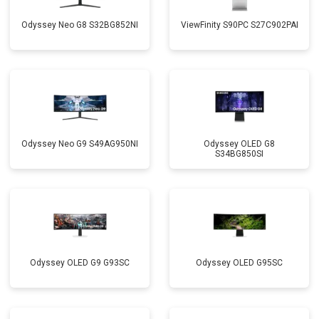
Odyssey Neo G8 S32BG852NI
ViewFinity S90PC S27C902PAI
Odyssey Neo G9 S49AG950NI
Odyssey OLED G8
S34BG850SI
Odyssey OLED G9 G93SC
Odyssey OLED G95SC