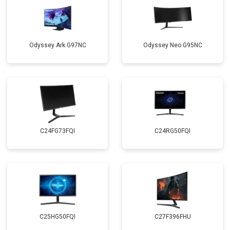
Odyssey Ark G97NC
Odyssey Neo G95NC
C24FG73FQI
C24RG50FQI
C25HG50FQI
C27F396FHU