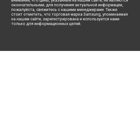
внимание, что цены, указанные на нашем сайте, не являются
Ремонт морозильной камеры RZ28H6050SS Samsung в
окончательными; для получения актуальной информации,
Москве
пожалуйста, свяжитесь с нашими менеджерами. Также
Ремонт морозильной камеры RZ28H6050SS Samsung в
стоит отметить, что торговая марка Samsung, упоминаемая
Санкт-Петербурге
на нашем сайте, зарегистрирована и используется нами
только для информационных целей.