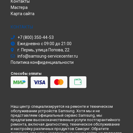
Контакты
Саундбар
Ремонт морозильной камеры RZ28H6050SS Samsung в
Мастера
Саратове
Сабвуфер
Карта сайта
Холодильник
Ремонт морозильной камеры RZ28H6050SS Samsung в
Хабаровске
Сушильная машина
Ремонт морозильной камеры RZ28H6050SS Samsung в
Моноблок
КОНТАКТЫ
Томске
Стиральная машина
+7 (800) 350-44-53
Ремонт морозильной камеры RZ28H6050SS Samsung в
Атс
Тюмени
Ежедневно с 09:00 до 21:00
Смарт-часы
г. Пермь, улица Попова, 22
Ремонт морозильной камеры RZ28H6050SS Samsung в
Варочная панель
Иркутске
info@samsung-servicecenter.ru
Посудомоечная машина
Ремонт морозильной камеры RZ28H6050SS Samsung в
Политика конфиденциальности
Морозильная камера
Самаре
Микроволновая печь
Способы оплаты
Ремонт морозильной камеры RZ28H6050SS Samsung в
Кондиционер
Омске
Духовой шкаф
Ремонт морозильной камеры RZ28H6050SS Samsung в
Вытяжка
Красноярске
VR очки
Ремонт морозильной камеры RZ28H6050SS Samsung в
Перми
Наш центр специализируется на ремонте и техническом
Ремонт морозильной камеры RZ28H6050SS Samsung в
обслуживании устройств Samsung. Хотя мы и не
Ульяновске
представляем официальный сервис Samsung, мы
предлагаем высококачественные услуги постгарантийного
Ремонт морозильной камеры RZ28H6050SS Samsung в
ремонта, включая диагностику, техническое обслуживание
Кирове
и настройку различных продуктов Самсунг. Обратите