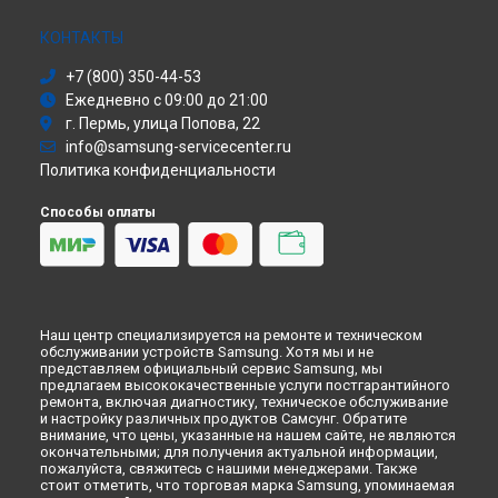
Ремонт планшета Galaxy Tab S7 FE Samsung в
Ульяновске
Сушильная машина
Ремонт планшета Galaxy Tab S7 FE Samsung в
Кирове
Моноблок
КОНТАКТЫ
Ремонт планшета Galaxy Tab S7 FE Samsung в
Москве
Стиральная машина
+7 (800) 350-44-53
Ремонт планшета Galaxy Tab S7 FE Samsung в
Атс
Санкт-
Ежедневно с 09:00 до 21:00
Петербурге
Смарт-часы
г. Пермь, улица Попова, 22
Варочная панель
info@samsung-servicecenter.ru
Посудомоечная машина
Политика конфиденциальности
Морозильная камера
Микроволновая печь
Способы оплаты
Кондиционер
Духовой шкаф
Вытяжка
VR очки
Наш центр специализируется на ремонте и техническом
обслуживании устройств Samsung. Хотя мы и не
представляем официальный сервис Samsung, мы
предлагаем высококачественные услуги постгарантийного
ремонта, включая диагностику, техническое обслуживание
и настройку различных продуктов Самсунг. Обратите
внимание, что цены, указанные на нашем сайте, не являются
окончательными; для получения актуальной информации,
пожалуйста, свяжитесь с нашими менеджерами. Также
стоит отметить, что торговая марка Samsung, упоминаемая