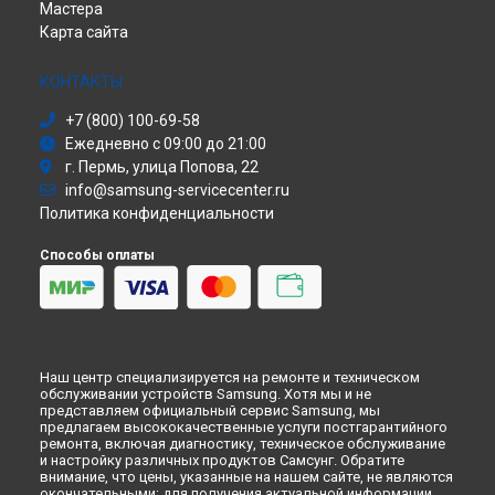
Мастера
Сабвуфер
Ремонт принтера SCX-5530FN Samsung в
Кирове
Карта сайта
Холодильник
Ремонт принтера SCX-5530FN Samsung в
Москве
Сушильная машина
Ремонт принтера SCX-5530FN Samsung в
Санкт-Петербурге
Моноблок
КОНТАКТЫ
Стиральная машина
+7 (800) 100-69-58
Атс
Ежедневно с 09:00 до 21:00
Смарт-часы
г. Пермь, улица Попова, 22
Варочная панель
info@samsung-servicecenter.ru
Посудомоечная машина
Политика конфиденциальности
Морозильная камера
Микроволновая печь
Способы оплаты
Кондиционер
Духовой шкаф
Вытяжка
VR очки
Наш центр специализируется на ремонте и техническом
обслуживании устройств Samsung. Хотя мы и не
представляем официальный сервис Samsung, мы
предлагаем высококачественные услуги постгарантийного
ремонта, включая диагностику, техническое обслуживание
и настройку различных продуктов Самсунг. Обратите
внимание, что цены, указанные на нашем сайте, не являются
окончательными; для получения актуальной информации,