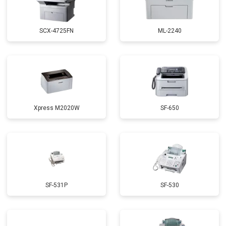
SCX-4725FN
ML-2240
Xpress M2020W
SF-650
SF-531P
SF-530