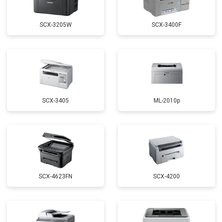
SCX-3205W
SCX-3400F
SCX-3405
ML-2010p
SCX-4623FN
SCX-4200