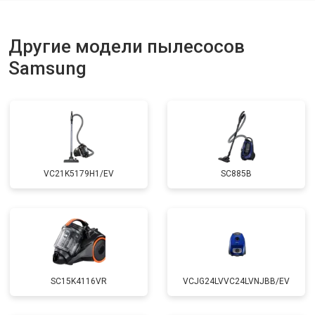
Другие модели пылесосов
Samsung
VC21K5179H1/EV
SC885B
SC15K4116VR
VCJG24LVVC24LVNJBB/EV