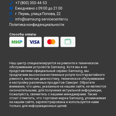
+7 (800) 350-44-53
Атс
Ежедневно с 09:00 до 21:00
Смарт-часы
г. Пермь, улица Попова, 22
Варочная панель
info@samsung-servicecenter.ru
Посудомоечная машина
Политика конфиденциальности
Морозильная камера
Микроволновая печь
Способы оплаты
Кондиционер
Духовой шкаф
Вытяжка
VR очки
Наш центр специализируется на ремонте и техническом
обслуживании устройств Samsung. Хотя мы и не
представляем официальный сервис Samsung, мы
предлагаем высококачественные услуги постгарантийного
ремонта, включая диагностику, техническое обслуживание
и настройку различных продуктов Самсунг. Обратите
внимание, что цены, указанные на нашем сайте, не являются
окончательными; для получения актуальной информации,
пожалуйста, свяжитесь с нашими менеджерами. Также
стоит отметить, что торговая марка Samsung, упоминаемая
на нашем сайте, зарегистрирована и используется нами
только для информационных целей.