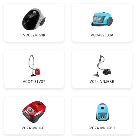
VCC5241S3K
VCC4326S3A
VCC4181V37
VC24LVNJGBB
VC24KVNJGRL
VC24JVNJGBJ