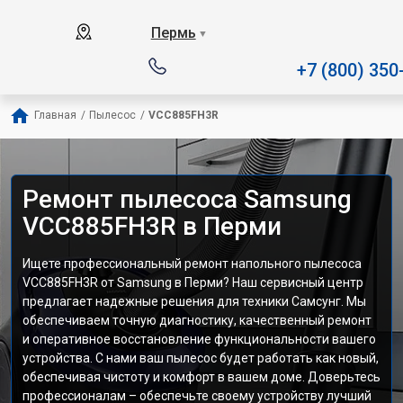
Наш сервисный центр спец
Пермь
▼
+7 (800) 350
Главная
/
Пылесос
/
VCC885FH3R
Ремонт пылесоса Samsung
VCC885FH3R в Перми
Ищете профессиональный ремонт напольного пылесоса
VCC885FH3R от Samsung в Перми? Наш сервисный центр
предлагает надежные решения для техники Самсунг. Мы
обеспечиваем точную диагностику, качественный ремонт
и оперативное восстановление функциональности вашего
устройства. С нами ваш пылесос будет работать как новый,
обеспечивая чистоту и комфорт в вашем доме. Доверьтесь
профессионалам – обеспечьте своему устройству лучший