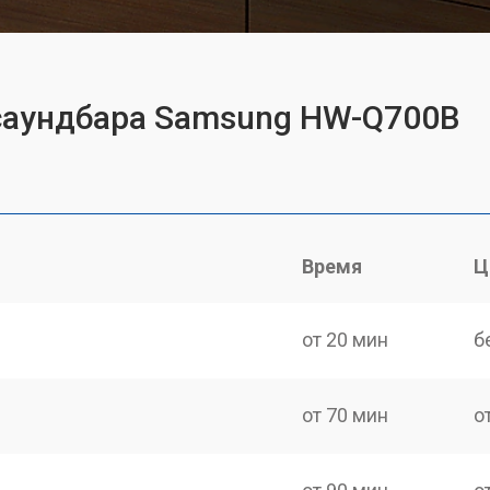
 саундбара Samsung HW-Q700B
Время
Ц
от 20 мин
б
от 70 мин
о