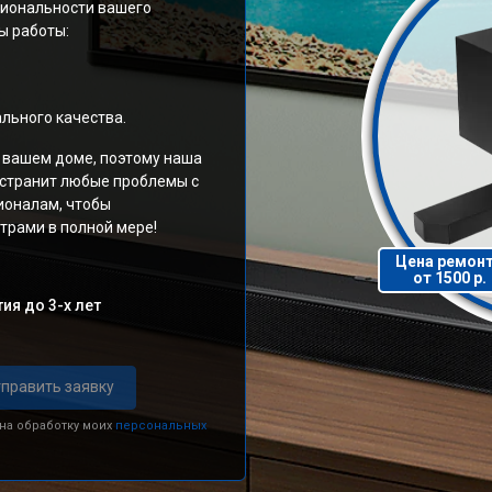
циональности вашего
ы работы:
льного качества.
 вашем доме, поэтому наша
устранит любые проблемы с
ионалам, чтобы
трами в полной мере!
Цена ремон
от 1500 р.
ия до 3-х лет
править заявку
 на обработку моих
персональных