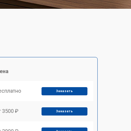
ена
есплатно
Заказать
т 3500 ₽
Заказать