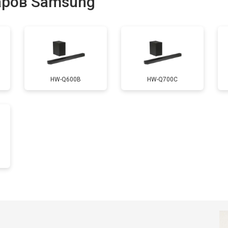
аров Samsung
HW-Q600B
HW-Q700C