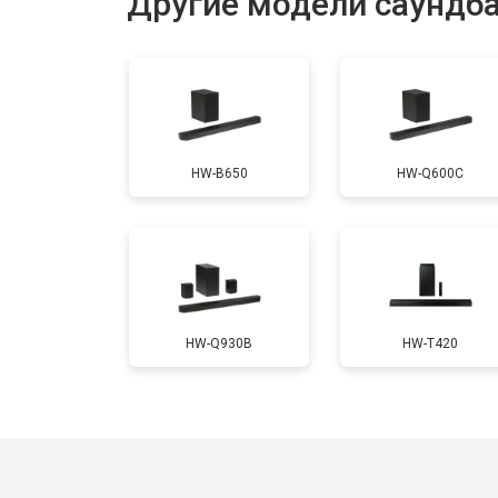
Другие модели саундб
HW-B650
HW-Q600C
HW-Q930B
HW-T420