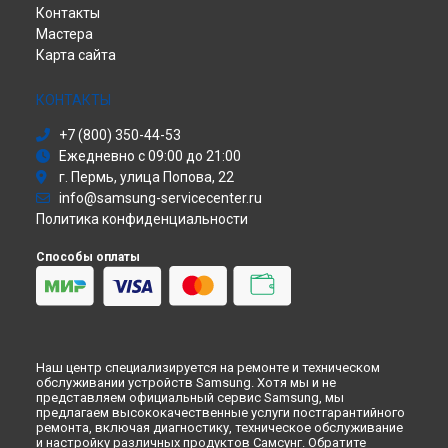
Контакты
Ремонт телефона Galaxy S22 Ultra Samsung в
Саундбар
Перми
Мастера
Сабвуфер
Ремонт телефона Galaxy S22 Ultra Samsung в
Ульяновске
Карта сайта
Холодильник
Ремонт телефона Galaxy S22 Ultra Samsung в
Кирове
Сушильная машина
Ремонт телефона Galaxy S22 Ultra Samsung в
Москве
Моноблок
КОНТАКТЫ
Ремонт телефона Galaxy S22 Ultra Samsung в
Санкт-
Стиральная машина
Петербурге
+7 (800) 350-44-53
Атс
Ежедневно с 09:00 до 21:00
Смарт-часы
г. Пермь, улица Попова, 22
Варочная панель
info@samsung-servicecenter.ru
Посудомоечная машина
Политика конфиденциальности
Морозильная камера
Микроволновая печь
Способы оплаты
Кондиционер
Духовой шкаф
Вытяжка
VR очки
Наш центр специализируется на ремонте и техническом
обслуживании устройств Samsung. Хотя мы и не
представляем официальный сервис Samsung, мы
предлагаем высококачественные услуги постгарантийного
ремонта, включая диагностику, техническое обслуживание
и настройку различных продуктов Самсунг. Обратите