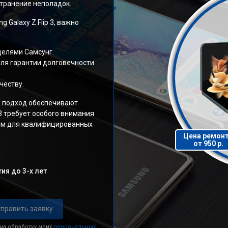
странение неполадок.
Galaxy Z Flip 3, важно
делями Самсунг.
ля гарантии долговечности
честву.
 подход обеспечивают
 3 требует особого внимания
том для квалифицированных
Цена ремон
от 950 р.
ия до 3-х лет
править заявку
 на обработку моих
персональных