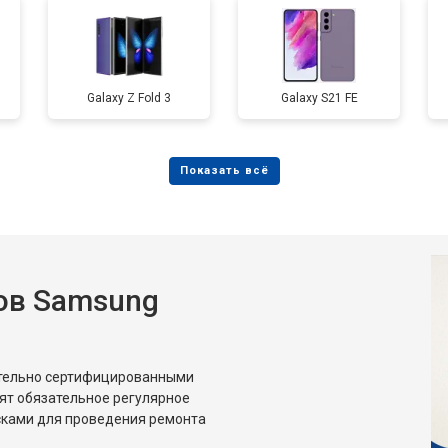
от 90 мин
о
от 40 мин
о
Galaxy Z Fold 3
Galaxy S21 FE
от 60 мин
о
ов Samsung
ительно сертифицированными
ят обязательное регулярное
сками для проведения ремонта