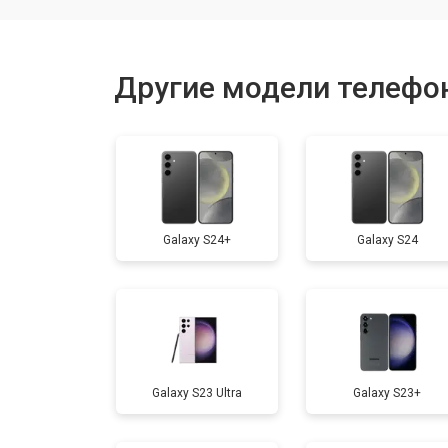
Ремонт камеры
Другие модели телефо
Замена материнской платы
Замена задней крышки
Galaxy S24+
Galaxy S24
Замена дисплея (экрана)
Замена аккумулятора
Galaxy S23 Ultra
Galaxy S23+
Замена кнопки включения