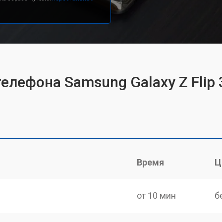
елефона Samsung Galaxy Z Flip 
Время
Ц
от 10 мин
б