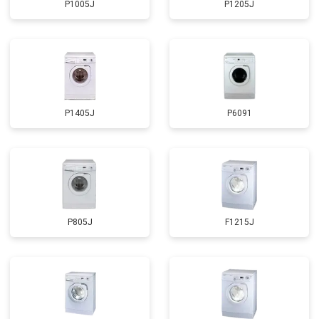
P1005J
P1205J
Замена мотора
от 3800 ₽
Заказать
Ремонт/замена датчика
от 2200 ₽
Заказать
температуры
Замена ТЭН
от 2300 ₽
Заказать
Замена блока управления
от 3600 ₽
Заказать
P1405J
P6091
Замена заливного клапана
от 3250 ₽
Заказать
Замена заливного шланга
от 2150 ₽
Заказать
Замена прессостата
от 3350 ₽
Заказать
Замена сливного насоса
от 3450 ₽
Заказать
P805J
F1215J
Замена сливного шланга
от 2100 ₽
Заказать
Замена циркуляционного насоса
от 3800 ₽
Заказать
Замена УБЛ
от 2100 ₽
Заказать