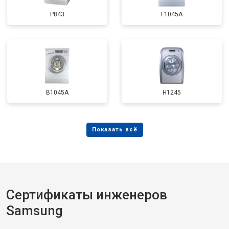
P843
F1045A
B1045A
H1245
Сертификаты инженеров
Samsung