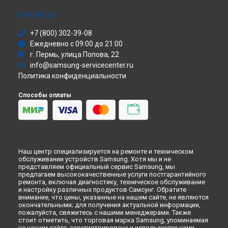
Сушильная машина
Ремонт стиральной машины R1043 Samsung в
Ульяновске
Моноблок
КОНТАКТЫ
Ремонт стиральной машины R1043 Samsung в
Кирове
Стиральная машина
Ремонт стиральной машины R1043 Samsung в
+7 (800) 302-39-08
Москве
Атс
Ежедневно с 09:00 до 21:00
Ремонт стиральной машины R1043 Samsung в
Санкт-
Смарт-часы
Петербурге
г. Пермь, улица Попова, 22
Варочная панель
info@samsung-servicecenter.ru
Посудомоечная машина
Политика конфиденциальности
Морозильная камера
Микроволновая печь
Способы оплаты
Кондиционер
Духовой шкаф
Вытяжка
VR очки
Наш центр специализируется на ремонте и техническом
обслуживании устройств Samsung. Хотя мы и не
представляем официальный сервис Samsung, мы
предлагаем высококачественные услуги постгарантийного
ремонта, включая диагностику, техническое обслуживание
и настройку различных продуктов Самсунг. Обратите
внимание, что цены, указанные на нашем сайте, не являются
окончательными; для получения актуальной информации,
пожалуйста, свяжитесь с нашими менеджерами. Также
стоит отметить, что торговая марка Samsung, упоминаемая
на нашем сайте, зарегистрирована и используется нами