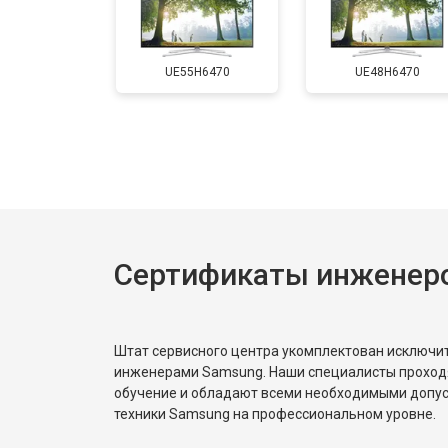
Замена матрицы
UE55H6470
UE48H6470
Прошивка
Замена трансформаторов подсветк
Сертификаты инженер
Штат сервисного центра укомплектован исключ
инженерами Samsung. Наши специалисты проход
обучение и обладают всеми необходимыми допу
техники Samsung на профессиональном уровне.