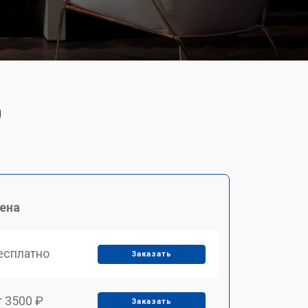
0
ена
есплатно
Заказать
т 3500 ₽
Заказать