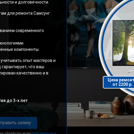
ности и долговечности.
ам для ремонта Самсунг
ованием современного
хнологиями.
нённые компоненты.
 учитывать опыт мастеров и
 гарантирует, что ваш
ирован качественно и в
Цена ремон
от 2200 р.
ия до 3-х лет
править заявку
 на обработку моих
персональных