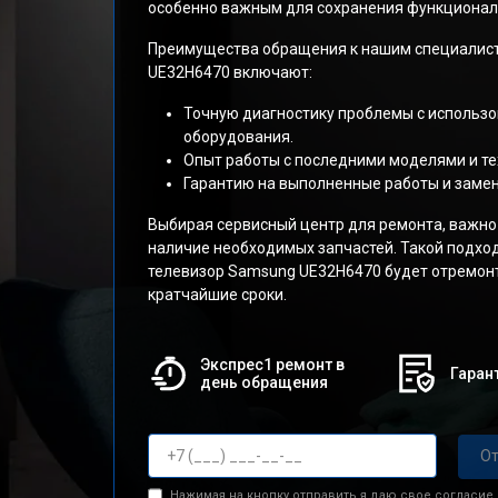
особенно важным для сохранения функциональ
Преимущества обращения к нашим специалист
UE32H6470 включают:
Точную диагностику проблемы с использ
оборудования.
Опыт работы с последними моделями и те
Гарантию на выполненные работы и заме
Выбирая сервисный центр для ремонта, важно
наличие необходимых запчастей. Такой подход
телевизор Samsung UE32H6470 будет отремонт
кратчайшие сроки.
Экспрес1 ремонт в
Гарант
день обращения
От
Нажимая на кнопку отправить я даю свое согласие