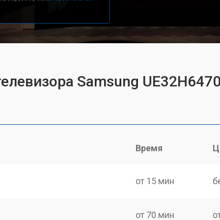
 телевизора Samsung UE32H647
Время
Ц
от 15 мин
б
от 70 мин
о