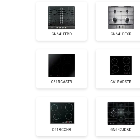
GN641FFBD
GN641DFXR
C61RCASTR
C61RADSTR
C61RCCNR
GN642JDBD