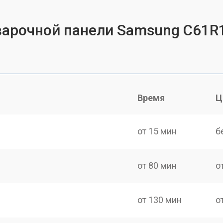
 варочной панели Samsung C61
Время
Ц
от 15 мин
б
от 80 мин
о
от 130 мин
о