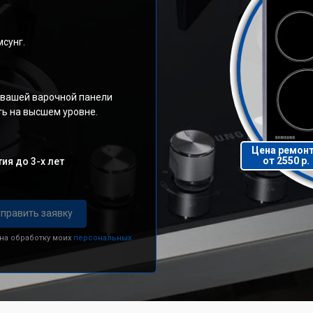
сунг.
 вашей варочной панели
ь на высшем уровне.
Цена ремон
от 2550 р.
ия до 3-х лет
править заявку
 на обработку моих
персональных