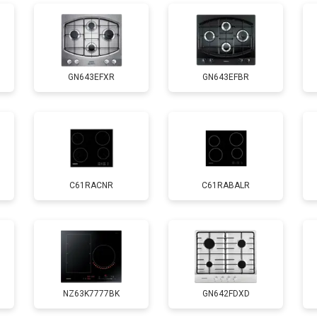
GN643EFXR
GN643EFBR
C61RACNR
C61RABALR
NZ63K7777BK
GN642FDXD