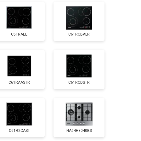
C61RAEE
C61RCBALR
C61RAASTR
C61RCDSTR
C61R2CAST
NA64H3040BS