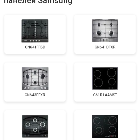
панелей Samsung
GN641FFBD
GN641DFXR
GN643EFXR
C61R1AAMST