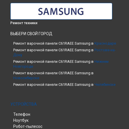
Ремонт техники
ВЫБЕРИ СВОЙ ГОРОД
Ремонт варочной панели C61RAEE Samsung в
Краснодаре
Ремонт варочной панели C61RAEE Samsung в
Ростове-на-
Дону
Ремонт варочной панели C61RAEE Samsung в
Нижнем
Новгороде
Ремонт варочной панели C61RAEE Samsung в
Новосибирске
Ремонт варочной панели C61RAEE Samsung в
Челябинске
Ремонт варочной панели C61RAEE Samsung в
Екатеринбурге
Ремонт варочной панели C61RAEE Samsung в
Казани
УСТРОЙСТВА
Ремонт варочной панели C61RAEE Samsung в
Уфе
Телефон
Ремонт варочной панели C61RAEE Samsung в
Воронеже
Ноутбук
Ремонт варочной панели C61RAEE Samsung в
Волгограде
Робот-пылесос