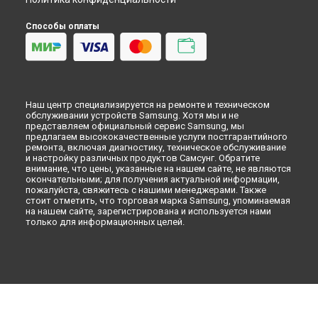
Морозильная камера
Микроволновая печь
Способы оплаты
Кондиционер
Духовой шкаф
Вытяжка
VR очки
Наш центр специализируется на ремонте и техническом
обслуживании устройств Samsung. Хотя мы и не
представляем официальный сервис Samsung, мы
предлагаем высококачественные услуги постгарантийного
ремонта, включая диагностику, техническое обслуживание
и настройку различных продуктов Самсунг. Обратите
внимание, что цены, указанные на нашем сайте, не являются
окончательными; для получения актуальной информации,
пожалуйста, свяжитесь с нашими менеджерами. Также
стоит отметить, что торговая марка Samsung, упоминаемая
на нашем сайте, зарегистрирована и используется нами
только для информационных целей.