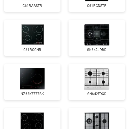
C61RAASTR
C61RCDSTR
C61RCCNR
GN642JDBD
NZ63K7777BK
GN642FDXD