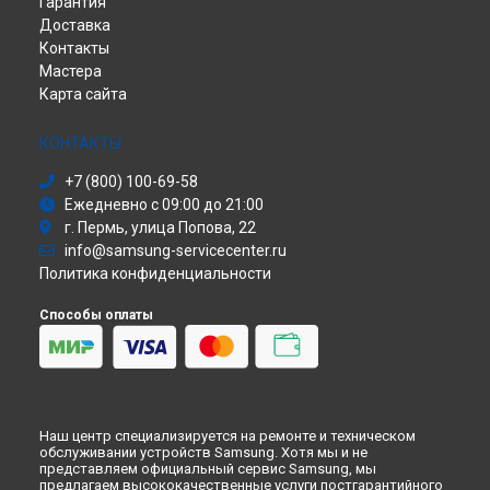
Гарантия
Наушники
Ремонт VR очков Samsung в
Перми
Доставка
Принтер
Ремонт VR очков Samsung в
Ульяновске
Контакты
Саундбар
Ремонт VR очков Samsung в
Кирове
Мастера
Сабвуфер
Ремонт VR очков Samsung в
Москве
Карта сайта
Холодильник
Ремонт VR очков Samsung в
Санкт-Петербурге
Сушильная машина
Моноблок
КОНТАКТЫ
Стиральная машина
+7 (800) 100-69-58
Атс
Ежедневно с 09:00 до 21:00
Смарт-часы
г. Пермь, улица Попова, 22
Варочная панель
info@samsung-servicecenter.ru
Посудомоечная машина
Политика конфиденциальности
Морозильная камера
Микроволновая печь
Способы оплаты
Кондиционер
Духовой шкаф
Вытяжка
VR очки
Наш центр специализируется на ремонте и техническом
обслуживании устройств Samsung. Хотя мы и не
представляем официальный сервис Samsung, мы
предлагаем высококачественные услуги постгарантийного